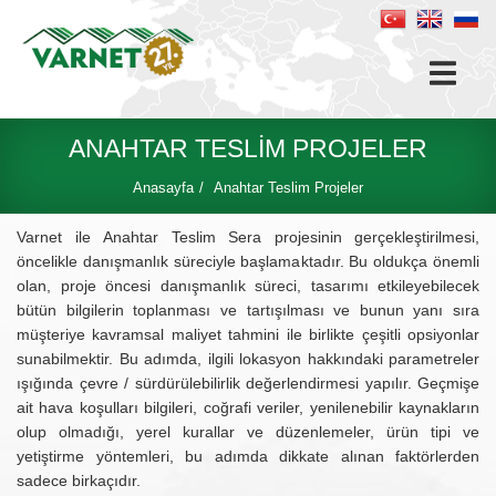
ANAHTAR TESLIM PROJELER
Anasayfa
Anahtar Teslim Projeler
Varnet ile Anahtar Teslim Sera projesinin gerçekleştirilmesi,
öncelikle danışmanlık süreciyle başlamaktadır. Bu oldukça önemli
olan, proje öncesi danışmanlık süreci, tasarımı etkileyebilecek
bütün bilgilerin toplanması ve tartışılması ve bunun yanı sıra
müşteriye kavramsal maliyet tahmini ile birlikte çeşitli opsiyonlar
sunabilmektir. Bu adımda, ilgili lokasyon hakkındaki parametreler
ışığında çevre / sürdürülebilirlik değerlendirmesi yapılır. Geçmişe
ait hava koşulları bilgileri, coğrafi veriler, yenilenebilir kaynakların
olup olmadığı, yerel kurallar ve düzenlemeler, ürün tipi ve
yetiştirme yöntemleri, bu adımda dikkate alınan faktörlerden
sadece birkaçıdır.