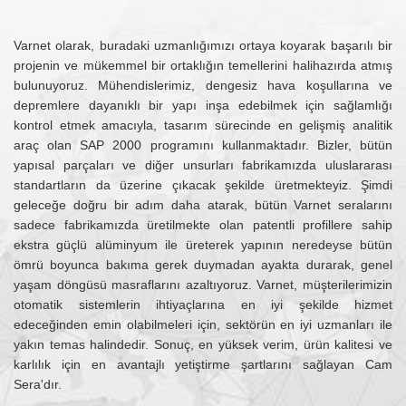
Varnet olarak, buradaki uzmanlığımızı ortaya koyarak başarılı bir
projenin ve mükemmel bir ortaklığın temellerini halihazırda atmış
bulunuyoruz. Mühendislerimiz, dengesiz hava koşullarına ve
depremlere dayanıklı bir yapı inşa edebilmek için sağlamlığı
kontrol etmek amacıyla, tasarım sürecinde en gelişmiş analitik
araç olan SAP 2000 programını kullanmaktadır. Bizler, bütün
yapısal parçaları ve diğer unsurları fabrikamızda uluslararası
standartların da üzerine çıkacak şekilde üretmekteyiz. Şimdi
geleceğe doğru bir adım daha atarak, bütün Varnet seralarını
sadece fabrikamızda üretilmekte olan patentli profillere sahip
ekstra güçlü alüminyum ile üreterek yapının neredeyse bütün
ömrü boyunca bakıma gerek duymadan ayakta durarak, genel
yaşam döngüsü masraflarını azaltıyoruz. Varnet, müşterilerimizin
otomatik sistemlerin ihtiyaçlarına en iyi şekilde hizmet
edeceğinden emin olabilmeleri için, sektörün en iyi uzmanları ile
yakın temas halindedir. Sonuç, en yüksek verim, ürün kalitesi ve
karlılık için en avantajlı yetiştirme şartlarını sağlayan Cam
Sera'dır.