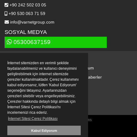
+90 242 502 03 05
+90 530 063 71 59
info@varnetgroup.com
SOSYAL MEDYA
05300637159
Varnet
Varnet Değerleri
İnternet sitemizden en verimli şekilde
Anahtar Teslim Projeler
Alüminyum
faydalanabilmeniz ve kullanıcı deneyimini
geliştirebilmek için internet sitemizde
Ödüllerimiz
Projelerimiz
Haberler
çerezler kullanılmaktadır. Çerez kullanımını
kabul ediyorsanız, lütfen 'Kabul Ediyorum'
İnternet Sitesi Çerez Politikası
seçeneğini tıklayınız. Ayarlarınızdan
İnternet Sitesi Aydınlatma Bildirimi
çerezleri silebilir veya engelleyebilirsiniz.
Çerezler hakkında detaylı bilgi almak için
İlgili Kişi Başvuru Formu
İnternet Sitesi Çerez Politikası'nı
incelemenizi rica ederiz.
İnternet Sitesi Çerez Politikası
Varnet Glasshouse Systems
Kabul Ediyorum